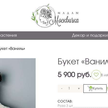
астения
Декор и подарки
укет «Ваниль»
Букет «Вани
5 900 руб.
В и
-
+
Купить
СОСТАВ:
Роза 3 шт