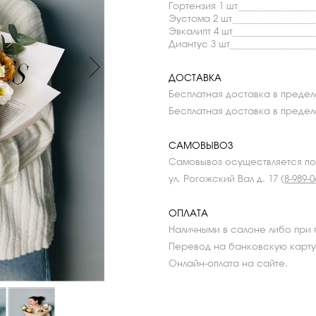
Гортензия 1 шт
Эустома 2 шт
Эвкалипт 4 шт
Диантус 3 шт
ДОСТАВКА
Бесплатная доставка в предела
Бесплатная доставка в предела
САМОВЫВОЗ
Самовывоз осуществляется п
ул. Рогожский Вал д. 17 (
8-989-0
ОПЛАТА
Наличными в салоне либо при 
Перевод на банковскую карту
Онлайн-оплата на сайте.