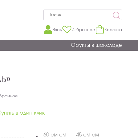
Вход
Избранное
Корзина
Фрукты в шоколаде
ль»
збранное
Купить в один клик
60 см см
45 см см