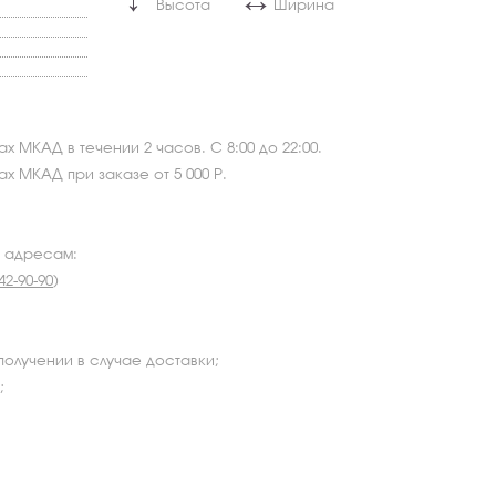
↔
↔
Высота
Ширина
х МКАД в течении 2 часов. С 8:00 до 22:00.
х МКАД при заказе от 5 000 Р.
о адресам:
42-90-90
)
получении в случае доставки;
;