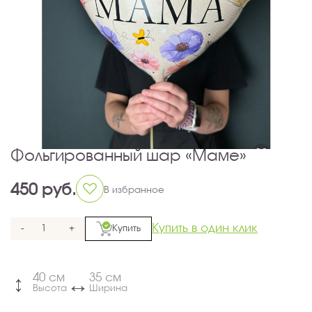
Фольгированный шар «Маме»
450 руб.
В избранное
Купить в один клик
-
+
Купить
40 см
35 см
↔
↔
Высота
Ширина