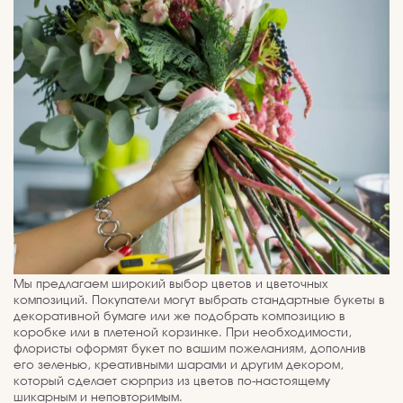
Мы предлагаем широкий выбор цветов и цветочных
композиций. Покупатели могут выбрать стандартные букеты в
декоративной бумаге или же подобрать композицию в
коробке или в плетеной корзинке. При необходимости,
флористы оформят букет по вашим пожеланиям, дополнив
его зеленью, креативными шарами и другим декором,
который сделает сюрприз из цветов по-настоящему
шикарным и неповторимым.
Мы создаем цветочные композиции из обыкновенных и
пионовидных роз, георгин, тюльпанов, хризантем и даже из
орхидей. Каждый клиент может купить ромашки, гортензии,
экзотические и горшечные растения. Букеты идеально